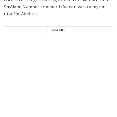
Småland.Namnet kommer från den vackra myren 
utanför Älmhult.
Den här vasen är blåst i en blå färg och är 
VISA MER
numrerad. 
Höjd: 10 cm
Design: Lotta Pettersson