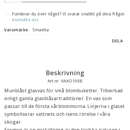
Funderar du över något? Vi svarar snabbt på dina frågor.
Kontakta oss
Varumärke
Smaelta
DELA
Beskrivning
Art.nr: VAKO100B
Munblåst glasvas för små blombuketter. Tillverkad 
enligt gamla glasblåsartraditioner. En vas som 
passar till de första vårblommorna. Linjerna i glaset 
symboliserar vattnets och isens rörelse i våra 
skogar. 
Formen är en gestaltning av den trolska naturen i 